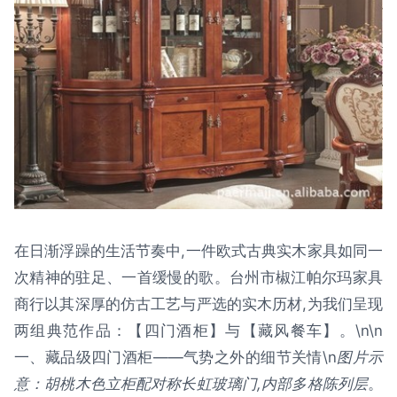
在日渐浮躁的生活节奏中,一件欧式古典实木家具如同一
次精神的驻足、一首缓慢的歌。台州市椒江帕尔玛家具
商行以其深厚的仿古工艺与严选的实木历材,为我们呈现
两组典范作品：【四门酒柜】与【藏风餐车】。\n\n
一、藏品级四门酒柜——气势之外的细节关情\n
图片示
意：胡桃木色立柜配对称长虹玻璃门,内部多格陈列层
。