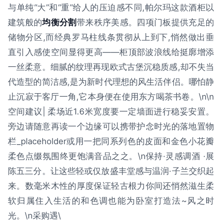
与单纯“大”和“重”给人的压迫感不同,帕尔玛这款酒柜以
建筑般的
均衡分割
带来秩序美感。四项门板提供充足的
储物分区,而经典罗马柱线条贯彻从上到下,悄然做出垂
直引入感使空间显得更高——柜顶部波浪线给挺廓增添
一丝柔意。细腻的纹理再现欧式古堡沉稳质感,却不失当
代造型的简洁感,是为新时代理想的风生活伴侣。哪怕静
止沉寂于客厅一角,它本身便在使用东方喝茶书卷。\n\n
空间建议| 柔场近1.6米宽度要一定墙面进行稳妥安置。
旁边请随意再读一个边缘可以携带护念时光的落地置物
栏_placeholder或用一把同系列色的皮面和金色小花瓣
柔色点缀氛围终更饱满音品之之。\n保持·灵感调酒 ·展
陈五三分。让这些轻或仅放盛丰堂感与温润·子兰交织起
来。数毫米木性的厚度保证轻古根力你间还悄然滋生柔
软归属住入生活的和色调也能为卧室打造法~风之时
光。\n采购遇\