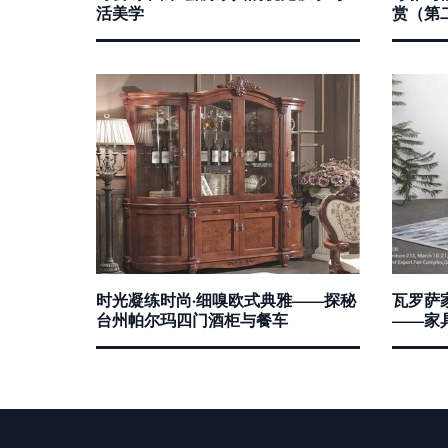
活美学
赏（第
时光凝练时尚·细嗅欧式典雅——探秘
瓦罗萨
台州帕尔玛四门酒柜与餐车
——家