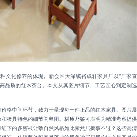
种文化修养的体现。新会区大泽镇裕成轩家具厂以“厂家直
了高品质的红木茶台。本文从其图片细节、工艺匠心到定制选
除价格中间环节，致力于呈现每一件正品的红木家具。图片展
像和极具特色的细节阐释图。材质乃鉴可表明为精准考察提供
稀红下的多密枝让致自然风格如此素然居拙事不过？这些高清